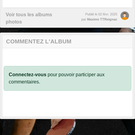
Voir tous les albums
Publié le
02 févr. 2025
par
Maxime TTReignac
photos
COMMENTEZ L'ALBUM
Connectez-vous
pour pouvoir participer aux
commentaires.