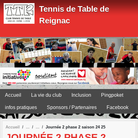
Panneau de gestion des cookies
Tennis de Table de
Reignac
Accueil
La vie du club
Inclusion
Pingpoket
infos pratiques
Sponsors / Partenaires
Facebook
Accueil
Journée 2 phase 2 saison 24 25
JOURNÉE 2 PHASE 2